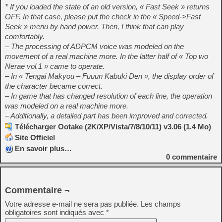
* If you loaded the state of an old version, « Fast Seek » returns
OFF. In that case, please put the check in the « Speed->Fast
Seek » menu by hand power. Then, I think that can play
comfortably.
– The processing of ADPCM voice was modeled on the
movement of a real machine more. In the latter half of « Top wo
Nerae vol.1 » came to operate.
– In « Tengai Makyou – Fuuun Kabuki Den », the display order of
the character became correct.
– In game that has changed resolution of each line, the operation
was modeled on a real machine more.
– Additionally, a detailed part has been improved and corrected.
Télécharger Ootake (2K/XP/Vista/7/8/10/11) v3.06 (1.4 Mo)
Site Officiel
En savoir plus…
0
commentaire
Commentaire ¬
Votre adresse e-mail ne sera pas publiée.
Les champs
obligatoires sont indiqués avec
*