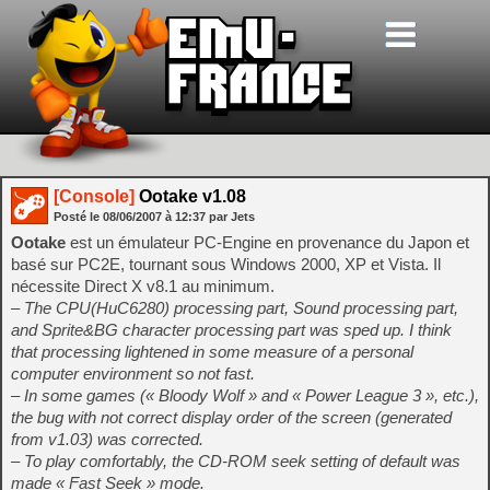
[Console]
Ootake v1.08
Posté le
08/06/2007
à
12:37
par Jets
Ootake
est un émulateur PC-Engine en provenance du Japon et
basé sur PC2E, tournant sous Windows 2000, XP et Vista. Il
nécessite Direct X v8.1 au minimum.
– The CPU(HuC6280) processing part, Sound processing part,
and Sprite&BG character processing part was sped up. I think
that processing lightened in some measure of a personal
computer environment so not fast.
– In some games (« Bloody Wolf » and « Power League 3 », etc.),
the bug with not correct display order of the screen (generated
from v1.03) was corrected.
– To play comfortably, the CD-ROM seek setting of default was
made « Fast Seek » mode.