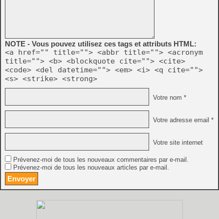
NOTE - Vous pouvez utilisez ces tags et attributs HTML:
<a href="" title=""> <abbr title=""> <acronym
title=""> <b> <blockquote cite=""> <cite>
<code> <del datetime=""> <em> <i> <q cite="">
<s> <strike> <strong>
Votre nom *
Votre adresse email *
Votre site internet
Prévenez-moi de tous les nouveaux commentaires par e-mail.
Prévenez-moi de tous les nouveaux articles par e-mail.