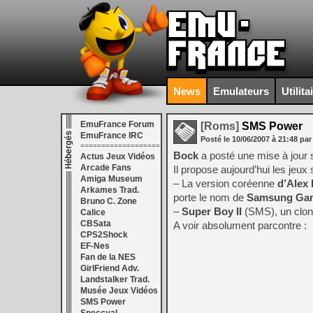
News
Emulateurs
Utilita
EmuFrance Forum
[Roms]
SMS Power
EmuFrance IRC
Posté le
10/06/2007
à
21:48
par
===================
Bock
a posté une mise à jour
Actus Jeux Vidéos
Arcade Fans
Il propose aujourd’hui les jeux 
Amiga Museum
– La version coréenne
d’Alex 
Arkames Trad.
porte le nom de
Samsung Gam
Bruno C. Zone
–
Super Boy II
(SMS), un clo
Calice
CBSata
A voir absolument parcontre :
CPS2Shock
EF-Nes
Fan de la NES
GirlFriend Adv.
Landstalker Trad.
Musée Jeux Vidéos
SMS Power