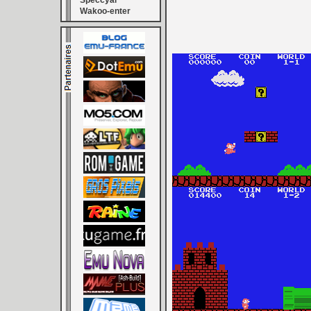
Speccyal
Wakoo-enter