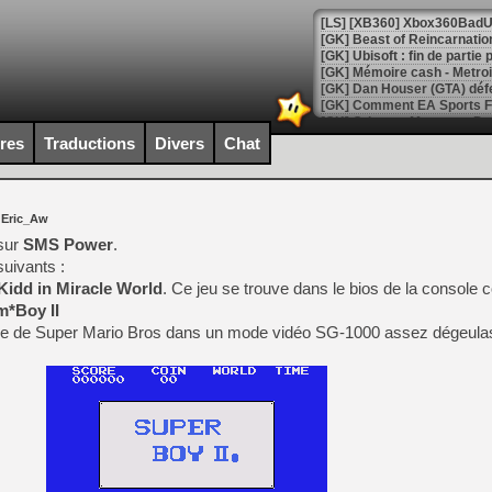
[GK] Beast of Reincarnation
[GK] Ubisoft : fin de parti
[GK] Mémoire cash - Metroid
[GK] Dan Houser (GTA) défe
[GK] Comment EA Sports FC
[GK] Crimson Moon : un Dark
[GK] Isle of Reveries : le j
ires
Traductions
Divers
Chat
[GK] Moonlighter 2 : The En
[GK] Capcom relance Monste
 Eric_Aw
 sur
SMS Power
.
[Mo5] Deux inédits du Virtu
suivants :
[GK] Le beat'em up The Walk
Kidd in Miracle World
. Ce jeu se trouve dans le bios de la console 
[GK] Endless Legend 2 : enf
*Boy II
ne de Super Mario Bros dans un mode vidéo SG-1000 assez dégeula
[LS] [PS5] Le WebKit Userl
[GK] Oubliez Crazy Taxi, S
[LS] [Switch] NSZ 5.0.0 es