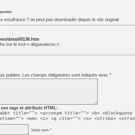
pondre
sur emufrance ? on peut pas downloader depuis le site original
ws/detail/8136.htm
he sur le mot « dégueulasse »
as publiée.
Les champs obligatoires sont indiqués avec
*
ces tags et attributs HTML:
abbr title=""> <acronym title=""> <b> <blockquote 
etime=""> <em> <i> <q cite=""> <s> <strike> <stron
Votre nom *