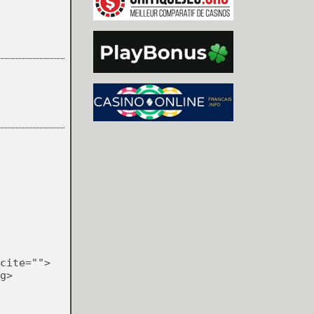
cite="">
g>