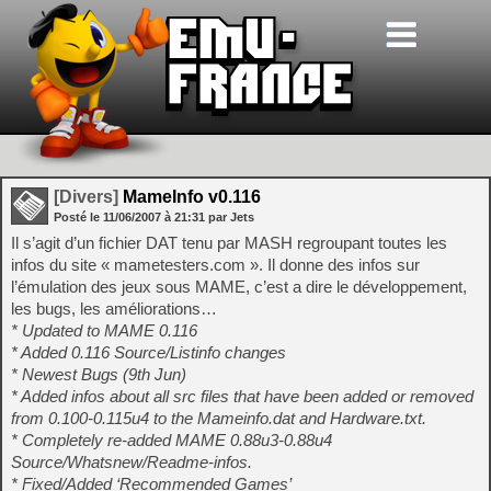
[Divers]
MameInfo v0.116
Posté le
11/06/2007
à
21:31
par Jets
Il s’agit d’un fichier DAT tenu par MASH regroupant toutes les
infos du site « mametesters.com ». Il donne des infos sur
l’émulation des jeux sous MAME, c’est a dire le développement,
les bugs, les améliorations…
* Updated to MAME 0.116
* Added 0.116 Source/Listinfo changes
* Newest Bugs (9th Jun)
* Added infos about all src files that have been added or removed
from 0.100-0.115u4 to the Mameinfo.dat and Hardware.txt.
* Completely re-added MAME 0.88u3-0.88u4
Source/Whatsnew/Readme-infos.
* Fixed/Added ‘Recommended Games’