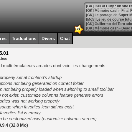
[GK] Le portage de Super M
[Mo5] Le jeu de course fut
[GK] Guillermo del Toro ado
[LTF] Eté 2026 - Séquence 
ires
Traductions
Divers
Chat
[GK] Mistfall Hunter : déjà 
[GK] Wo Long 2 évolue avec
[GK] Crossfire : un TPS à 100
5.01
[LS] [PS5] Premiers signes 
 Jets
nd multi-émulateurs arcades dont voici les changements:
properly set at frontend’s startup
ions not being generated on correct folder
[Mo5] DOOM arrive en cart
ton not being properly loaded when switching to small tool bar
[GK] Bethesda fête les 30 
e do not exist, customize columns feature generate errors
[GK] Roblox : l'action en B
vorites was not working properly
essage when favorites icon did not exist
[GK] Agenda - GeForce NOW
favorites list is empty
[GK] Devolver Digital en a 
n be customized now (customize columns screen)
.9.4 (32.8 Mo)
[LS] [PS5] ps5-y2jb-autolo