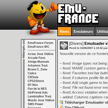
News
Emulateurs
Utilita
EmuFrance Forum
[Divers]
Emuloader v
EmuFrance IRC
Posté le
15/06/2007
à
19:42
par
===================
Nouvelle version de ce fronte
Actus Jeux Vidéos
Arcade Fans
Amiga Museum
– fixed: Image types not being 
Arkames Trad.
– fixed: MAME custom game opt
Bruno C. Zone
– fixed: Favorites tool bar but
Calice
CBSata
– fixed: if columns profile fil
CPS2Shock
– fixed: Add single game to fa
EF-Nes
– fixed: File not found error m
Fan de la NES
– fixed: Access violation when 
GirlFriend Adv.
Landstalker Trad.
– added: Columns captions ca
Musée Jeux Vidéos
Télécharger Emuloader v8
SMS Power
Site Officiel