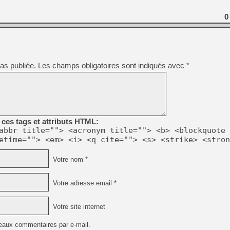
[GK] Pourquoi Marvel Tokon 
[GK] Test : Restory : Chill
0
[GK] GTA 6 : Rockstar Games
[GK] Hot Wheels Infinite Rus
[GK] Mémoire cash - Secret 
[GK] Résultats Nintendo : 
[GK] Déjà des dégraissage
as publiée.
Les champs obligatoires sont indiqués avec
*
[Mo5] Brickboy cherche à r
[GK] Minecraft et ses « Gra
[GK] Beast of Reincarnation
[GK] Ubisoft : fin de parti
[GK] Mémoire cash - Metroid
[GK] Dan Houser (GTA) défe
ces tags et attributs HTML:
[GK] Comment EA Sports FC
abbr title=""> <acronym title=""> <b> <blockquote 
[GK] Crimson Moon : un Dark
etime=""> <em> <i> <q cite=""> <s> <strike> <stron
[GK] Isle of Reveries : le j
[GK] Moonlighter 2 : The En
Votre nom *
Votre adresse email *
Votre site internet
eaux commentaires par e-mail.