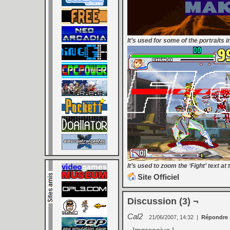
It’s used for some of the portraits in
It’s used to zoom the ‘Fight’ text at 
Site Officiel
Discussion (3) ¬
Cal2
21/06/2007, 14:32
|
Répondre