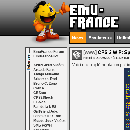
News
Emulateurs
Utilita
EmuFrance Forum
[www]
CPS-3 WIP: Sp
EmuFrance IRC
Posté le
21/06/2007
à
11:28
par
===================
Voici une implémentation préli
Actus Jeux Vidéos
Arcade Fans
Amiga Museum
Arkames Trad.
Bruno C. Zone
Calice
CBSata
CPS2Shock
EF-Nes
Fan de la NES
GirlFriend Adv.
Landstalker Trad.
Musée Jeux Vidéos
SMS Power