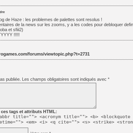
dre
log de Haze : les problemes de palettes sont resolus !
taires de la news sur les zooms, y a les codes pour debloquer defin
ba et sfiii2)
YY !!!!!
etrogames.com/forums/viewtopic.php?t=2731
as publiée.
Les champs obligatoires sont indiqués avec
*
ces tags et attributs HTML:
abbr title=""> <acronym title=""> <b> <blockquote 
etime=""> <em> <i> <q cite=""> <s> <strike> <stron