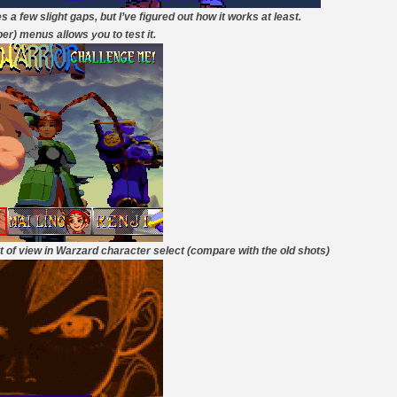
a few slight gaps, but I’ve figured out how it works at least.
[Mo5] Deux inédits du Virtu
er) menus allows you to test it.
[GK] Le beat'em up The Walk
[GK] Endless Legend 2 : enf
[LS] [PS5] Le WebKit Userl
[GK] Oubliez Crazy Taxi, S
[LS] [Switch] NSZ 5.0.0 es
[GK] No More Room in Hell 2
t of view in Warzard character select (compare with the old shots)
[GK] Un chatbot Atelier Ryz