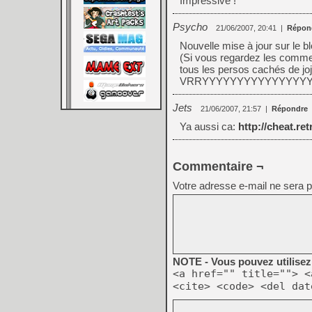
Impressive !
Psycho
21/06/2007, 20:41
|
Répon
Nouvelle mise à jour sur le b
(Si vous regardez les commen
tous les persos cachés de jojo
VRRYYYYYYYYYYYYYYYYYY
Jets
21/06/2007, 21:57
|
Répondre
Ya aussi ca:
http://cheat.r
Commentaire ¬
Votre adresse e-mail ne sera p
NOTE - Vous pouvez utilisez 
<a href="" title=""> <
<cite> <code> <del dat