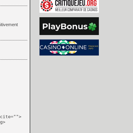
itivement
cite="">
g>