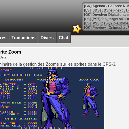
[GK] Agenda - GeForce NOW
[GK] Devolver Digital en a 
[LS] [PS5] ps5-y2jb-autolo
[GK] Pourquoi Marvel Tokon 
[GK] Test : Restory : Chill
ires
Traductions
Divers
Chat
[GK] GTA 6 : Rockstar Games
[GK] Hot Wheels Infinite Rus
[GK] Mémoire cash - Secret 
rite Zoom
[GK] Résultats Nintendo : 
 Jets
[GK] Déjà des dégraissage
minaire de la gestion des Zooms sur les sprites dans le CPS-3.
[Mo5] Brickboy cherche à r
[GK] Minecraft et ses « Gra
[GK] Beast of Reincarnation
[GK] Ubisoft : fin de parti
[GK] Mémoire cash - Metroid
[GK] Dan Houser (GTA) défe
[GK] Comment EA Sports FC
[GK] Crimson Moon : un Dark
[GK] Isle of Reveries : le j
[GK] Moonlighter 2 : The En
[GK] Capcom relance Monste