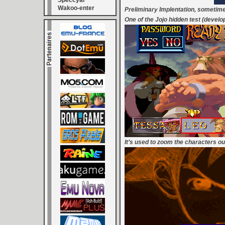
Speccyal
Wakoo-enter
Preliminary Implentation, sometimes 
One of the Jojo hidden test (develop
It’s used to zoom the characters ou