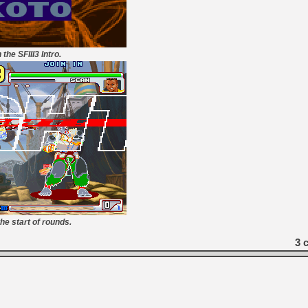
 the SFIII3 Intro.
the start of rounds.
3
c