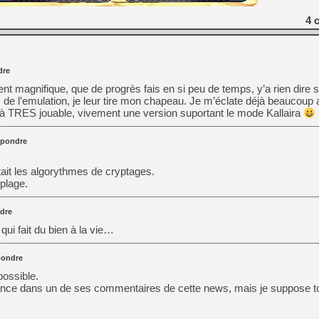
4
c
dre
ent magnifique, que de progrès fais en si peu de temps, y’a rien dire s
 de l’emulation, je leur tire mon chapeau. Je m’éclate déjà beaucoup 
jà TRES jouable, vivement une version suportant le mode Kallaira
pondre
it les algorythmes de cryptages.
plage.
dre
 qui fait du bien à la vie…
ondre
ossible.
nce dans un de ses commentaires de cette news, mais je suppose t