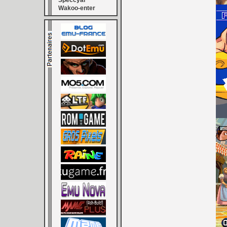
Speccyal
Wakoo-enter