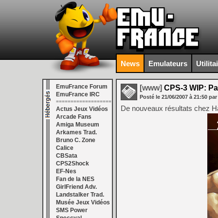
News
Emulateurs
Utilita
EmuFrance Forum
[www]
CPS-3 WIP: Pal
EmuFrance IRC
Posté le
21/06/2007
à
21:50
par
===================
De nouveaux résultats chez Haz
Actus Jeux Vidéos
Arcade Fans
Amiga Museum
Arkames Trad.
Bruno C. Zone
Calice
CBSata
CPS2Shock
EF-Nes
Fan de la NES
GirlFriend Adv.
Landstalker Trad.
Musée Jeux Vidéos
SMS Power