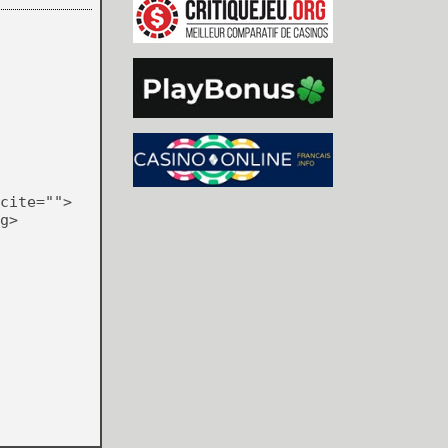
cite="">
g>