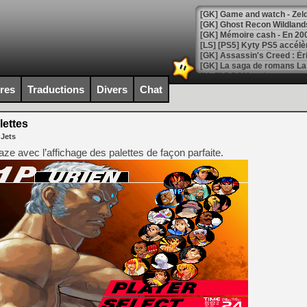
[Mo5] DOOM arrive en cart
[GK] Bethesda fête les 30 
ires
Traductions
Divers
Chat
[GK] Roblox : l'action en B
ettes
[GK] Agenda - GeForce NOW
 Jets
[GK] Devolver Digital en a 
e avec l’affichage des palettes de façon parfaite.
[LS] [PS5] ps5-y2jb-autolo
[GK] Pourquoi Marvel Tokon 
[GK] Test : Restory : Chill
[GK] GTA 6 : Rockstar Games
[GK] Hot Wheels Infinite Rus
[GK] Mémoire cash - Secret 
[GK] Résultats Nintendo : 
[GK] Déjà des dégraissage
[Mo5] Brickboy cherche à r
[GK] Minecraft et ses « Gra