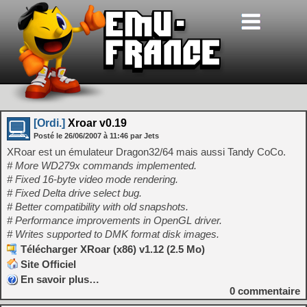
[Ordi.]
Xroar v0.19
Posté le
26/06/2007
à
11:46
par Jets
XRoar est un émulateur Dragon32/64 mais aussi Tandy CoCo.
# More WD279x commands implemented.
# Fixed 16-byte video mode rendering.
# Fixed Delta drive select bug.
# Better compatibility with old snapshots.
# Performance improvements in OpenGL driver.
# Writes supported to DMK format disk images.
Télécharger XRoar (x86) v1.12 (2.5 Mo)
Site Officiel
En savoir plus…
0
commentaire