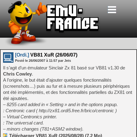
[Ordi.]
VB81 XuR (26/06/07)
Posté le
26/06/2007
à
11:57
par Jets
Il s’agit d’un émulateur Sinclair Zx 81 basé sur VB81 v1.30 de
Chris Cowley
.
A l’origine, le but était d’ajouter quelques fonctionnalités
(screenshots…) puis au fur et à mesure plusieurs périphériques
ont été implémentés, et des fonctionnalités partielles du ZX81 ont
été ajoutées.
– 8255 card added in « Setting » and in the options popup.
: Centronic card ( http://zx81.ordi5.free.fr/brico/centronic )
– Virtual Centronics printer.
: The universal card.
– minors changes (T81+ASM2 window).
Télécharger VB81 XuR (2025/08/28) (7.2 Mo)