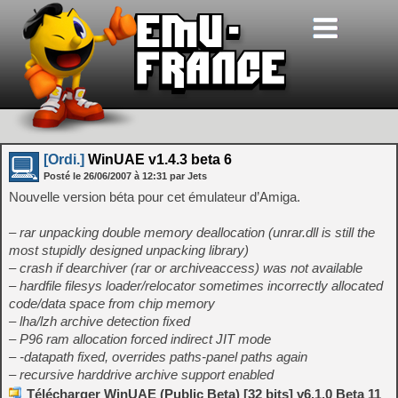
[Ordi.]
WinUAE v1.4.3 beta 6
Posté le
26/06/2007
à
12:31
par Jets
Nouvelle version béta pour cet émulateur d’Amiga.
– rar unpacking double memory deallocation (unrar.dll is still the
most stupidly designed unpacking library)
– crash if dearchiver (rar or archiveaccess) was not available
– hardfile filesys loader/relocator sometimes incorrectly allocated
code/data space from chip memory
– lha/lzh archive detection fixed
– P96 ram allocation forced indirect JIT mode
– -datapath fixed, overrides paths-panel paths again
– recursive harddrive archive support enabled
Télécharger WinUAE (Public Beta) [32 bits] v6.1.0 Beta 11