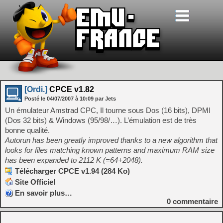
[Ordi.]
CPCE v1.82
Posté le
04/07/2007
à
10:09
par Jets
Un émulateur Amstrad CPC, Il tourne sous Dos (16 bits), DPMI
(Dos 32 bits) & Windows (95/98/…). L’émulation est de très
bonne qualité.
Autorun has been greatly improved thanks to a new algorithm that
looks for files matching known patterns and maximum RAM size
has been expanded to 2112 K (=64+2048).
Télécharger CPCE v1.94 (284 Ko)
Site Officiel
En savoir plus…
0
commentaire