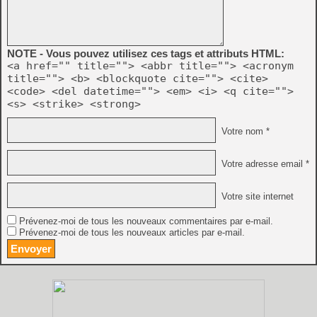
NOTE - Vous pouvez utilisez ces tags et attributs HTML:
<a href="" title=""> <abbr title=""> <acronym
title=""> <b> <blockquote cite=""> <cite>
<code> <del datetime=""> <em> <i> <q cite="">
<s> <strike> <strong>
Votre nom *
Votre adresse email *
Votre site internet
Prévenez-moi de tous les nouveaux commentaires par e-mail.
Prévenez-moi de tous les nouveaux articles par e-mail.