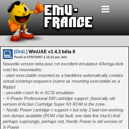
[Ordi.]
WinUAE v1.4.3 béta 8
Posté le
07/07/2007
à
12:23
par Jets
Nouvelle version béta pour cet excellent émulateur d’Amiga dont
voici les nouveautés:
– plain executable mounted as a harddrive automatically creates
virtual s/startup-sequence (same as mounting executable as a
floppy)
– possible crash fix in SCSI emulation
– X-Power Professional 500 cartridge support. (basically old
version of Action Cartridge Super IV) ROM in the zone.
– Nordic Power cartridge « support » but only 2 bad non-working
rom dumps available (ROM chip fault, one data line stuck) And
perhaps suprisingly, perhaps not, Nordic Power is old version of
X-Power