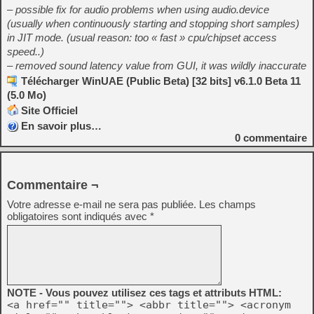
– possible fix for audio problems when using audio.device
(usually when continuously starting and stopping short samples)
in JIT mode. (usual reason: too « fast » cpu/chipset access
speed..)
– removed sound latency value from GUI, it was wildly inaccurate
Télécharger WinUAE (Public Beta) [32 bits] v6.1.0 Beta 11
(5.0 Mo)
Site Officiel
En savoir plus…
0
commentaire
Commentaire ¬
Votre adresse e-mail ne sera pas publiée.
Les champs
obligatoires sont indiqués avec
*
NOTE - Vous pouvez utilisez ces tags et attributs HTML:
<a href="" title=""> <abbr title=""> <acronym