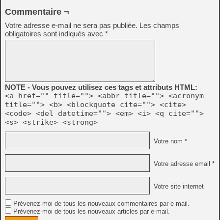
Commentaire ¬
Votre adresse e-mail ne sera pas publiée.
Les champs
obligatoires sont indiqués avec
*
NOTE - Vous pouvez utilisez ces tags et attributs HTML:
<a href="" title=""> <abbr title=""> <acronym
title=""> <b> <blockquote cite=""> <cite>
<code> <del datetime=""> <em> <i> <q cite="">
<s> <strike> <strong>
Votre nom *
Votre adresse email *
Votre site internet
Prévenez-moi de tous les nouveaux commentaires par e-mail.
Prévenez-moi de tous les nouveaux articles par e-mail.