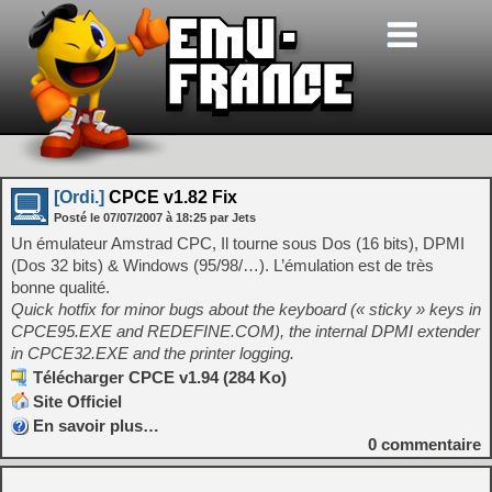
[Ordi.]
CPCE v1.82 Fix
Posté le
07/07/2007
à
18:25
par Jets
Un émulateur Amstrad CPC, Il tourne sous Dos (16 bits), DPMI
(Dos 32 bits) & Windows (95/98/…). L’émulation est de très
bonne qualité.
Quick hotfix for minor bugs about the keyboard (« sticky » keys in
CPCE95.EXE and REDEFINE.COM), the internal DPMI extender
in CPCE32.EXE and the printer logging.
Télécharger CPCE v1.94 (284 Ko)
Site Officiel
En savoir plus…
0
commentaire