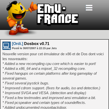
[Ordi.]
Dosbox v0.71
Posté le
30/07/2007
à
22:15
par Jets
Nouvelle version pour cet émulateur de x86 et de Dos dont voici
les nouveautés:
* Added a new recompiling cpu core which is easier to port!
* Added a x86_64 and a mipsel_32 recompiling core.
* Fixed hangups on certain platforms after long gameplay of
several games.
* Fixed several joystick bugs.
* Improved cdrom support. (fixes for audio, iso and detection.)
* Improved SVGA and VESA. (detection and display)
* Fixed a few textmodes and improved ansi emulation a bit.
* Fixed pcspeaker and certain types of soundeffects.
* Added undocumented mousebackdoor.