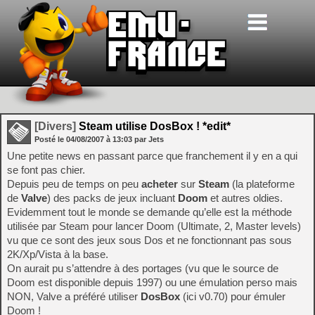
[Divers]
Steam utilise DosBox ! *edit*
Posté le
04/08/2007
à
13:03
par Jets
Une petite news en passant parce que franchement il y en a qui
se font pas chier.
Depuis peu de temps on peu
acheter
sur
Steam
(la plateforme
de
Valve
) des packs de jeux incluant
Doom
et autres oldies.
Evidemment tout le monde se demande qu’elle est la méthode
utilisée par Steam pour lancer Doom (Ultimate, 2, Master levels)
vu que ce sont des jeux sous Dos et ne fonctionnant pas sous
2K/Xp/Vista à la base.
On aurait pu s’attendre à des portages (vu que le source de
Doom est disponible depuis 1997) ou une émulation perso mais
NON, Valve a préféré utiliser
DosBox
(ici v0.70) pour émuler
Doom !