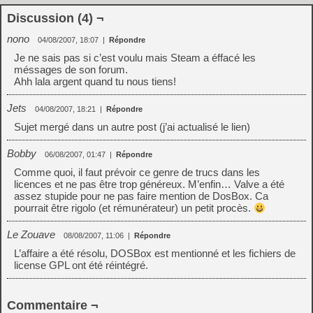
Discussion (4) ¬
nono
04/08/2007, 18:07
|
Répondre
Je ne sais pas si c’est voulu mais Steam a éffacé les
méssages de son forum.
Ahh lala argent quand tu nous tiens!
Jets
04/08/2007, 18:21
|
Répondre
Sujet mergé dans un autre post (j’ai actualisé le lien)
Bobby
06/08/2007, 01:47
|
Répondre
Comme quoi, il faut prévoir ce genre de trucs dans les
licences et ne pas être trop généreux. M’enfin… Valve a été
assez stupide pour ne pas faire mention de DosBox. Ca
pourrait être rigolo (et rémunérateur) un petit procès.
Le Zouave
08/08/2007, 11:06
|
Répondre
L’affaire a été résolu, DOSBox est mentionné et les fichiers de
license GPL ont été réintégré.
Commentaire ¬