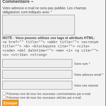
Commentaire ¬
Votre adresse e-mail ne sera pas publiée.
Les champs
obligatoires sont indiqués avec
*
NOTE - Vous pouvez utilisez ces tags et attributs HTML:
<a href="" title=""> <abbr title=""> <acronym
title=""> <b> <blockquote cite=""> <cite>
<code> <del datetime=""> <em> <i> <q cite="">
<s> <strike> <strong>
Votre nom *
Votre adresse email *
Votre site internet
Prévenez-moi de tous les nouveaux commentaires par e-mail.
Prévenez-moi de tous les nouveaux articles par e-mail.