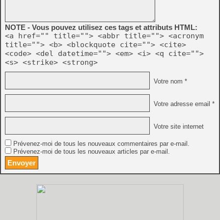
NOTE - Vous pouvez utilisez ces tags et attributs HTML:
<a href="" title=""> <abbr title=""> <acronym
title=""> <b> <blockquote cite=""> <cite>
<code> <del datetime=""> <em> <i> <q cite="">
<s> <strike> <strong>
Votre nom *
Votre adresse email *
Votre site internet
Prévenez-moi de tous les nouveaux commentaires par e-mail.
Prévenez-moi de tous les nouveaux articles par e-mail.