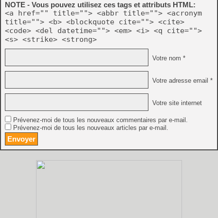
NOTE - Vous pouvez utilisez ces tags et attributs HTML:
<a href="" title=""> <abbr title=""> <acronym
title=""> <b> <blockquote cite=""> <cite>
<code> <del datetime=""> <em> <i> <q cite="">
<s> <strike> <strong>
Votre nom *
Votre adresse email *
Votre site internet
Prévenez-moi de tous les nouveaux commentaires par e-mail.
Prévenez-moi de tous les nouveaux articles par e-mail.