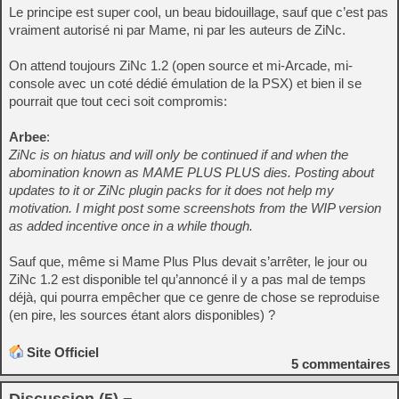
Le principe est super cool, un beau bidouillage, sauf que c’est pas
vraiment autorisé ni par Mame, ni par les auteurs de ZiNc.
On attend toujours ZiNc 1.2 (open source et mi-Arcade, mi-
console avec un coté dédié émulation de la PSX) et bien il se
pourrait que tout ceci soit compromis:
Arbee
:
ZiNc is on hiatus and will only be continued if and when the
abomination known as MAME PLUS PLUS dies. Posting about
updates to it or ZiNc plugin packs for it does not help my
motivation. I might post some screenshots from the WIP version
as added incentive once in a while though.
Sauf que, même si Mame Plus Plus devait s’arrêter, le jour ou
ZiNc 1.2 est disponible tel qu’annoncé il y a pas mal de temps
déjà, qui pourra empêcher que ce genre de chose se reproduise
(en pire, les sources étant alors disponibles) ?
Site Officiel
5
commentaires