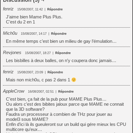
Discussion (5) ¬
fenriz
15/08/2007, 11:42
|
Répondre
J’aime bien Mame Plus Plus.
C’est du 2 en 1
Mich0u
15/08/2007, 14:17
|
Répondre
En même temps c’est bien un milieu de gay l’émulation…
Revjones
15/08/2007, 18:27
|
Répondre
Les bisbilles à deux balles, on n’y coupera donc jamais…
fenriz
15/08/2007, 23:09
|
Répondre
Mais non mich0u, c pas 2 dans 1
AppleCrow
16/08/2007, 02:51
|
Répondre
C’est bien, ça fait de la pub pour MAME Plus Plus…
Ou alors c’est des bibites jaloux parce que MAME ne connait
que la 3D software?
Faudra un processeur à combien de THz pour jouer au
model3 sous MAME?
Enfin d’ici là ils gueuleront sur un build qui gére mieux les CPU
multicore qu’eux…