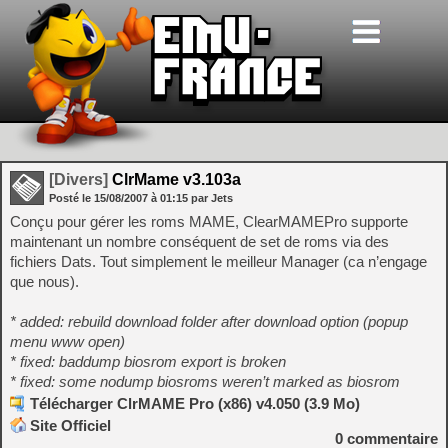
[Divers]
ClrMame v3.103a
Posté le
15/08/2007
à
01:15
par Jets
Conçu pour gérer les roms MAME, ClearMAMEPro supporte
maintenant un nombre conséquent de set de roms via des
fichiers Dats. Tout simplement le meilleur Manager (ca n’engage
que nous).
* added: rebuild download folder after download option (popup
menu www open)
* fixed: baddump biosrom export is broken
* fixed: some nodump biosroms weren’t marked as biosrom
Télécharger ClrMAME Pro (x86) v4.050 (3.9 Mo)
Site Officiel
0
commentaire