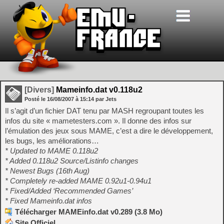
[Divers]
Mameinfo.dat v0.118u2
Posté le
16/08/2007
à
15:14
par Jets
Il s’agit d’un fichier DAT tenu par MASH regroupant toutes les
infos du site « mametesters.com ». Il donne des infos sur
l’émulation des jeux sous MAME, c’est a dire le développement,
les bugs, les améliorations…
* Updated to MAME 0.118u2
* Added 0.118u2 Source/Listinfo changes
* Newest Bugs (16th Aug)
* Completely re-added MAME 0.92u1-0.94u1
* Fixed/Added ‘Recommended Games’
* Fixed Mameinfo.dat infos
Télécharger MAMEinfo.dat v0.289 (3.8 Mo)
Site Officiel