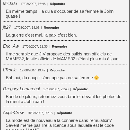
Mich0u
17/08/2007, 16:48
|
Répondre
En même temps il a qu’a s’occuper de sa femme le John
quatre !
jb27
17/08/2007, 18:06
|
Répondre
La guerre c’est mal, la paix c’est bien.
Eric_Aw
17/08/2007, 19:33
|
Répondre
il me semble que JIV propose des builds non officiels de
MAME32, le site officiel de MAME32 n’étant plus mis à jour…
LTronic
17/08/2007, 19:42
|
Répondre
Bah oui, du coup il s’occupe pas de sa femme
Gregory Lemarchal
17/08/2007, 22:43
|
Répondre
Bande de jaloux, retournez vous branler devant les photos de
la meuf a John aah !
AppleCrow
18/08/2007, 00:18
|
Répondre
La mode est de nouveau à la connerie dans l’émulation?
Savent même pas lire la licence sous laquelle est le code