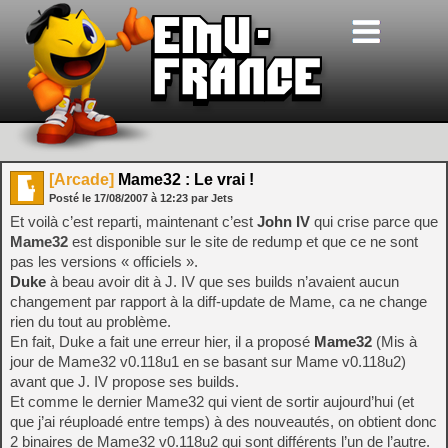
[Arcade]
Mame32 : Le vrai !
Posté le
17/08/2007
à
12:23
par Jets
Et voilà c’est reparti, maintenant c’est
John IV
qui crise parce que
Mame32
est disponible sur le site de redump et que ce ne sont
pas les versions « officiels ».
Duke
à beau avoir dit à J. IV que ses builds n’avaient aucun
changement par rapport à la diff-update de Mame, ca ne change
rien du tout au problème.
En fait, Duke a fait une erreur hier, il a proposé
Mame32
(Mis à
jour de Mame32 v0.118u1 en se basant sur Mame v0.118u2)
avant que J. IV propose ses builds.
Et comme le dernier Mame32 qui vient de sortir aujourd’hui (et
que j’ai réuploadé entre temps) à des nouveautés, on obtient donc
2 binaires de Mame32 v0.118u2 qui sont différents l’un de l’autre.