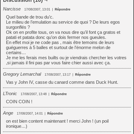
Discussion (10) ¬
Narcisse
17/08/2007, 13:01
|
Répondre
Quel bande de trou du’c.
Le milieu de l’emulation au service de quoi ? De leurs egos
surgonflés ?
Ok on en profite tous, on va nous dire qu’il font ça gratos et
patati et patata donc qu’on dois fermer nos gueules.
En effet moi je ne code pas , mais être temoins de leurs
guéguerres à 5 balles et surtout de l’énorme melon de
certains…
Je me les ferais mes builts ou je viendrais chercher les votres
,si jamais il fini pas par vous faire chier aussi avec ça.
Gregory Lemarchal
17/08/2007, 13:17
|
Répondre
Vas y John IV, casse du canard comme dans Duck Hunt.
LTronic
17/08/2007, 13:48
|
Répondre
COIN COIN !
Ange
17/08/2007, 14:01
|
Répondre
on est bien content maintenant ! merci John ! (un poil
ironique…)