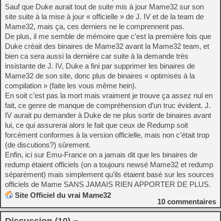
Sauf que Duke aurait tout de suite mis à jour Mame32 sur son
site suite à la mise à jour « officielle » de J. IV et de la team de
Mame32, mais ça, ces derniers ne le comprennent pas.
De plus, il me semble de mémoire que c’est la première fois que
Duke créait des binaires de Mame32 avant la Mame32 team, et
bien ca sera aussi la dernière car suite à la demande très
insistante de J. IV, Duke a fini par supprimer les binaires de
Mame32 de son site, donc plus de binaires « optimisés à la
compilation » (faite les vous même hein).
En soit c’est pas la mort mais vraiment je trouve ça assez nul en
fait, ce genre de manque de compréhension d’un truc évident. J.
IV aurait pu demander à Duke de ne plus sortir de binaires avant
lui, ce qui assurerai alors le fait que ceux de Redump soit
forcément conformes à la version officielle, mais non c’était trop
(de discutions?) sûrement.
Enfin, ici sur Emu-France on a jamais dit que les binaires de
redump étaient officiels (on a toujours newsé Mame32 et redump
séparément) mais simplement qu’ils étaient basé sur les sources
officiels de Mame SANS JAMAIS RIEN APPORTER DE PLUS.
Site Officiel du vrai Mame32
10
commentaires