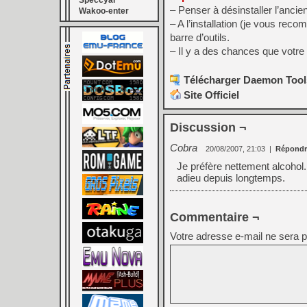
Speccyal
– Penser à désinstaller l’anc
Wakoo-enter
– A l’installation (je vous r
barre d’outils.
– Il y a des chances que votre 
Télécharger Daemon Tools 
Site Officiel
Discussion ¬
Cobra
20/08/2007, 21:03
|
Répondr
Je préfère nettement alcohol. 
adieu depuis longtemps.
Commentaire ¬
Votre adresse e-mail ne sera p