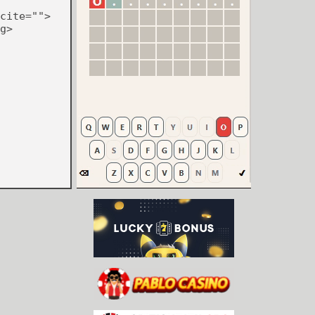
cite="">
g>