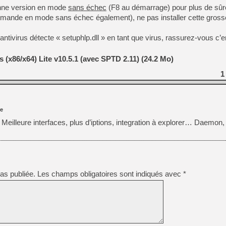
ienne version en mode
sans échec
(F8 au démarrage) pour plus de sûr
ecommande en mode sans échec également), ne pas installer cette gro
[Mo5] Deux inédits du Virtu
[GK] Le beat'em up The Walk
antivirus détecte « setuphlp.dll » en tant que virus, rassurez-vous c’e
[GK] Endless Legend 2 : enf
(x86/x64) Lite v10.5.1 (avec SPTD 2.11) (24.2 Mo)
1
[LS] [PS5] Le WebKit Userl
e
[GK] Oubliez Crazy Taxi, S
Meilleure interfaces, plus d’iptions, integration à explorer… Daemon, je
[LS] [Switch] NSZ 5.0.0 es
[GK] No More Room in Hell 2
as publiée.
Les champs obligatoires sont indiqués avec
*