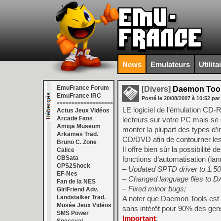
News
Emulateurs
Utilita
EmuFrance Forum
[Divers]
Daemon Tool
EmuFrance IRC
Posté le
20/08/2007
à
10:52
par
===================
LE logiciel de l’émulation C
Actus Jeux Vidéos
Arcade Fans
lecteurs sur votre PC mais se d
Amiga Museum
monter la plupart des types d
Arkames Trad.
CD/DVD afin de contourner le
Bruno C. Zone
Il offre bien sûr la possibilité 
Calice
CBSata
fonctions d’automatisation (
CPS2Shock
– Updated SPTD driver to 1.50 
EF-Nes
– Changed language files to 
Fan de la NES
– Fixed minor bugs;
GirlFriend Adv.
Landstalker Trad.
A noter que Daemon Tools est 
Musée Jeux Vidéos
sans intérêt pour 90% des gen
SMS Power
Important
: