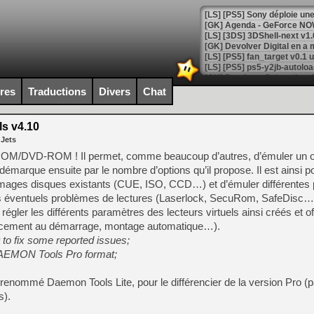
[GK] Agenda - GeForce NOW
[GK] Devolver Digital en a 
[LS] [PS5] ps5-y2jb-autolo
[GK] Pourquoi Marvel Tokon 
ires
Traductions
Divers
Chat
[GK] Test : Restory : Chill
[GK] GTA 6 : Rockstar Games
[GK] Hot Wheels Infinite Rus
s v4.10
[GK] Mémoire cash - Secret 
 Jets
[GK] Résultats Nintendo : 
D-ROM/DVD-ROM ! Il permet, comme beaucoup d’autres, d’émuler un o
[GK] Déjà des dégraissage
émarque ensuite par le nombre d’options qu’il propose. Il est ainsi p
’images disques existants (CUE, ISO, CCD…) et d’émuler différentes 
[Mo5] Brickboy cherche à r
[GK] Minecraft et ses « Gra
s éventuels problèmes de lectures (Laserlock, SecuRom, SafeDisc…
de régler les différents paramètres des lecteurs virtuels ainsi créés et o
[GK] Beast of Reincarnation
lancement au démarrage, montage automatique…).
[GK] Ubisoft : fin de parti
[GK] Mémoire cash - Metroid
to fix some reported issues;
[GK] Dan Houser (GTA) défe
DAEMON Tools Pro format;
[GK] Comment EA Sports FC
[GK] Crimson Moon : un Dark
[GK] Isle of Reveries : le j
renommé Daemon Tools Lite, pour le différencier de la version Pro (p
[GK] Moonlighter 2 : The En
s).
[GK] Capcom relance Monste