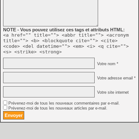
NOTE - Vous pouvez utilisez ces tags et attributs HTML:
<a href="" title=""> <abbr title=""> <acronym
title=""> <b> <blockquote cite=""> <cite>
<code> <del datetime=""> <em> <i> <q cite="">
<s> <strike> <strong>
Votre nom *
Votre adresse email *
Votre site internet
Prévenez-moi de tous les nouveaux commentaires par e-mail.
Prévenez-moi de tous les nouveaux articles par e-mail.