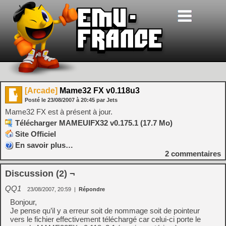
[Arcade]
Mame32 FX v0.118u3
Posté le
23/08/2007
à
20:45
par Jets
Mame32 FX est à présent à jour.
Télécharger MAMEUIFX32 v0.175.1 (17.7 Mo)
Site Officiel
En savoir plus…
2
commentaires
Discussion (2) ¬
QQ1
23/08/2007, 20:59
|
Répondre
Bonjour,
Je pense qu’il y a erreur soit de nommage soit de pointeur
vers le fichier effectivement téléchargé car celui-ci porte le