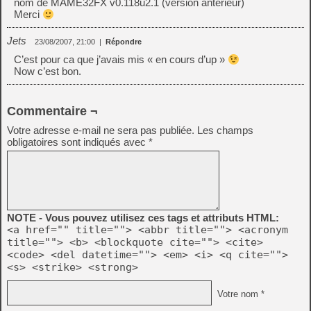
nom de MAME32FX v0.118u2.1 (version antérieur)
Merci
Jets
23/08/2007, 21:00
|
Répondre
C’est pour ca que j’avais mis « en cours d’up »
Now c’est bon.
Commentaire ¬
Votre adresse e-mail ne sera pas publiée.
Les champs
obligatoires sont indiqués avec
*
NOTE - Vous pouvez utilisez ces tags et attributs HTML:
<a href="" title=""> <abbr title=""> <acronym
title=""> <b> <blockquote cite=""> <cite>
<code> <del datetime=""> <em> <i> <q cite="">
<s> <strike> <strong>
Votre nom *