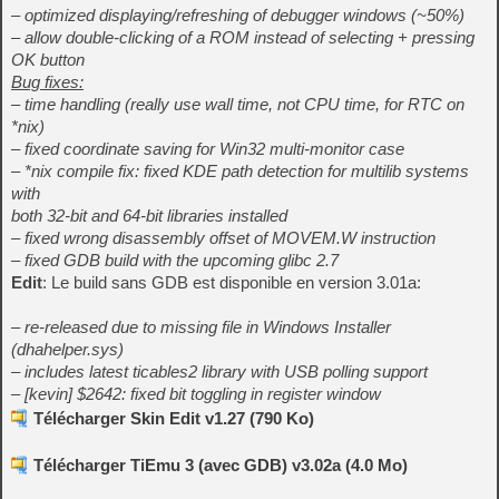
– optimized displaying/refreshing of debugger windows (~50%)
– allow double-clicking of a ROM instead of selecting + pressing
OK button
Bug fixes:
– time handling (really use wall time, not CPU time, for RTC on
*nix)
– fixed coordinate saving for Win32 multi-monitor case
– *nix compile fix: fixed KDE path detection for multilib systems
with
both 32-bit and 64-bit libraries installed
– fixed wrong disassembly offset of MOVEM.W instruction
– fixed GDB build with the upcoming glibc 2.7
Edit
: Le build sans GDB est disponible en version 3.01a:
– re-released due to missing file in Windows Installer
(dhahelper.sys)
– includes latest ticables2 library with USB polling support
– [kevin] $2642: fixed bit toggling in register window
Télécharger Skin Edit v1.27 (790 Ko)
Télécharger TiEmu 3 (avec GDB) v3.02a (4.0 Mo)