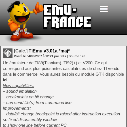
[Calc.]
TiEmu v3.01a *maj*
Posté le
04/09/2007
à
12:21
par Jets
| Source :
e9
Un émulateur de TI89(Titanium), TI92(+) et V200. Ce qui
correspond aux plus puissantes calculatrices de chez TI vendu
dans le commerce. Vous aurez besoin du module GTK disponible
ici
.
New capabilities:
– sound emulation
– breakpoints on bit change
– can send file(s) from command line
Improvements:
– data/bit change breakpoint is raised after instruction execution
so fixed disassembly window
to show one line before current PC