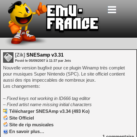
[Zik]
SNESamp v3.31
Posté le
05/09/2007
à
11:37
par Jets
Nouvelle version bugfixé pour ce plugin Winamp très complet
pour musiques Super Nintendo (SPC). Le site officiel contient
aussi des rips impeccables de nombreux jeux.
Les changements:
– Fixed keys not working in ID666 tag editor
– Fixed artist name missing initial characters
Télécharger SNESAmp v3.34 (493 Ko)
Site Officiel
Site de rip musicales
En savoir plus…
1
commentaire