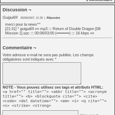
Discussion ¬
Guigui69
05/09/2007, 21:35
|
Répondre
merci pour la news^^
[21:31] * guigui69 »» mp3 ::: Return of Double Dragon [08
Mission 1].spc ::: 00:06/03:00 (••••••••••) ::: 16 kbps ««
Commentaire ¬
Votre adresse e-mail ne sera pas publiée.
Les champs
obligatoires sont indiqués avec
*
NOTE - Vous pouvez utilisez ces tags et attributs HTML:
<a href="" title=""> <abbr title=""> <acronym
title=""> <b> <blockquote cite=""> <cite>
<code> <del datetime=""> <em> <i> <q cite="">
<s> <strike> <strong>