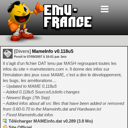
[Divers]
MameInfo v0.118u5
Posté le
07/09/2007
à
16:01
par Jets
Il s’agit d’un fichier DAT tenu par MASH regroupant toutes les
infos du site « mametesters.com ». Il donne des infos sur
l’émulation des jeux sous MAME, c’est a dire le développement,
les bugs, les améliorations…
– Updated to MAME 0.118u5
– Added 0.118u5 Source/Listinfo changes
– Newest Bugs (7th Sep)
– Added infos about all src files that have been added or removed
from 0.60-0.70 to the Mameinfo.dat and Hardware.txt
– Fixed Mameinfo.dat infos
Télécharger MAMEinfo.dat v0.289 (3.8 Mo)
Site Officiel