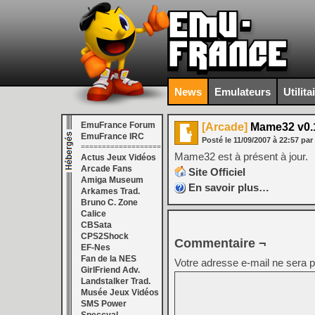
News
Emulateurs
Utilita
EmuFrance Forum
[Arcade]
Mame32 v0.
EmuFrance IRC
Posté le
11/09/2007
à
22:57
par
===================
Mame32 est à présent à jour.
Actus Jeux Vidéos
Arcade Fans
Site Officiel
Amiga Museum
En savoir plus…
Arkames Trad.
Bruno C. Zone
Calice
CBSata
CPS2Shock
Commentaire ¬
EF-Nes
Fan de la NES
Votre adresse e-mail ne sera p
GirlFriend Adv.
Landstalker Trad.
Musée Jeux Vidéos
SMS Power