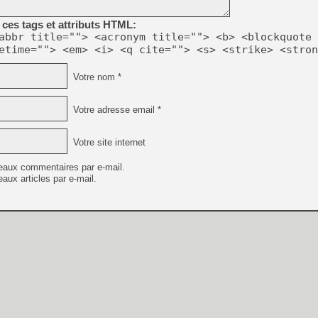
[GK] Résultats Nintendo : 
ces tags et attributs HTML:
[GK] Déjà des dégraissage
abbr title=""> <acronym title=""> <b> <blockquote 
etime=""> <em> <i> <q cite=""> <s> <strike> <stron
[Mo5] Brickboy cherche à r
[GK] Minecraft et ses « Gra
Votre nom *
[GK] Beast of Reincarnation
[GK] Ubisoft : fin de parti
[GK] Mémoire cash - Metroid
Votre adresse email *
[GK] Dan Houser (GTA) défe
[GK] Comment EA Sports FC
[GK] Crimson Moon : un Dark
Votre site internet
[GK] Isle of Reveries : le j
[GK] Moonlighter 2 : The En
[GK] Capcom relance Monste
eaux commentaires par e-mail.
aux articles par e-mail.
[GK] Guillermo del Toro ado