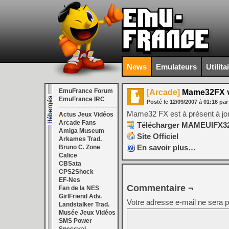
News
Emulateurs
Utilita
EmuFrance Forum
[Arcade]
Mame32FX v
EmuFrance IRC
Posté le
12/09/2007
à
01:16
par
===================
Mame32 FX est à présent à jou
Actus Jeux Vidéos
Arcade Fans
Télécharger MAMEUIFX32 
Amiga Museum
Site Officiel
Arkames Trad.
En savoir plus…
Bruno C. Zone
Calice
CBSata
CPS2Shock
EF-Nes
Commentaire ¬
Fan de la NES
GirlFriend Adv.
Votre adresse e-mail ne sera p
Landstalker Trad.
Musée Jeux Vidéos
SMS Power