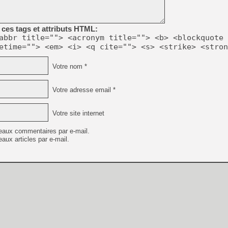
[Mo5] Deux inédits du Virtu
[GK] Le beat'em up The Walk
ces tags et attributs HTML:
abbr title=""> <acronym title=""> <b> <blockquote 
[GK] Endless Legend 2 : enf
etime=""> <em> <i> <q cite=""> <s> <strike> <stron
Votre nom *
[LS] [PS5] Le WebKit Userl
Votre adresse email *
[GK] Oubliez Crazy Taxi, S
Votre site internet
[LS] [Switch] NSZ 5.0.0 es
eaux commentaires par e-mail.
aux articles par e-mail.
[GK] No More Room in Hell 2