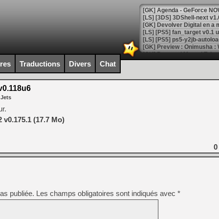
[GK] Agenda - GeForce NOW
[GK] Devolver Digital en a 
[LS] [PS5] ps5-y2jb-autolo
[GK] Pourquoi Marvel Tokon 
[GK] Test : Restory : Chill
ires
Traductions
Divers
Chat
[GK] GTA 6 : Rockstar Games
[GK] Hot Wheels Infinite Rus
[GK] Mémoire cash - Secret 
0.118u6
[GK] Résultats Nintendo : 
 Jets
[GK] Déjà des dégraissage
r.
v0.175.1 (17.7 Mo)
[Mo5] Brickboy cherche à r
[GK] Minecraft et ses « Gra
[GK] Beast of Reincarnation
0
[GK] Ubisoft : fin de parti
[GK] Mémoire cash - Metroid
[GK] Dan Houser (GTA) défe
[GK] Comment EA Sports FC
[GK] Crimson Moon : un Dark
[GK] Isle of Reveries : le j
as publiée.
Les champs obligatoires sont indiqués avec
*
[GK] Moonlighter 2 : The En
[GK] Capcom relance Monste