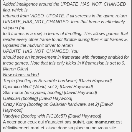
Added intelligence around the UPDATE_HAS_NOT_CHANGED
flag, which is
returned from VIDEO_UPDATE. If all screens in the game return
UPDATE_HAS_NOT_CHANGED, then that frame is effectively
skipped (up
to 3 frames in a row) in terms of throttling. This allows games that
render every other frame to not throttle during their « off frames ».
Updated the midvunit driver to return
UPDATE_HAS_NOT_CHANGED. You
should see an improvement in framerate with throttling enabled for
these games. Note that this only kicks in if frameskip is set to 0.
[Aaron Giles]
New clones added
Turpin (bootleg on Scramble hardware) [David Haywood]
Operation Wolf (World, set 2) [David Haywood]
Star Force (encrypted, bootleg) [David Haywood]
Galaxian (bootleg) [David Haywood]
Crazy Kong (bootleg on Galaxian hardware, set 2) [David
Haywood]
Vandyke (bootleg with PIC16c57) [David Haywood]
A noter pour ceux qui n’auraient pas
suivit
, que
mame.net
est
définitivement mort et laisse donc sa place au nouveau site