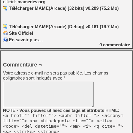
officiel:
mamedev.org
.
Télécharger MAME(Arcade) [32 bits] v0.289 (75.2 Mo)
Télécharger MAME(Arcade) [Debug] v0.161 (19.7 Mo)
Site Officiel
En savoir plus…
0
commentaire
Commentaire ¬
Votre adresse e-mail ne sera pas publiée.
Les champs
obligatoires sont indiqués avec
*
NOTE - Vous pouvez utilisez ces tags et attributs HTML:
<a href="" title=""> <abbr title=""> <acronym
title=""> <b> <blockquote cite=""> <cite>
<code> <del datetime=""> <em> <i> <q cite="">
<s> <strike> <strong>