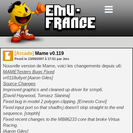
[Arcade]
Mame v0.119
Posté le
13/09/2007
à
17:51
par Jets
Nouvelle version de Mame, voici les changements depuis u6:
MAMETesters Bugs Fixed
vr0118u6yel [Aaron Giles]
Source Changes
Improved graphics and cleaned up driver for srmp6.
[David Haywood, Tomasz Slanina]
Fixed bug in model 2 polygon clipping. [Ernesto Corvi]
Fixed input port so that shadfrcj doesn’t skip straight to the end
sequence. [stephh]
Fixed recent changes to the MB86233 core that broke Virtua
Racing.
[Aaron Giles]