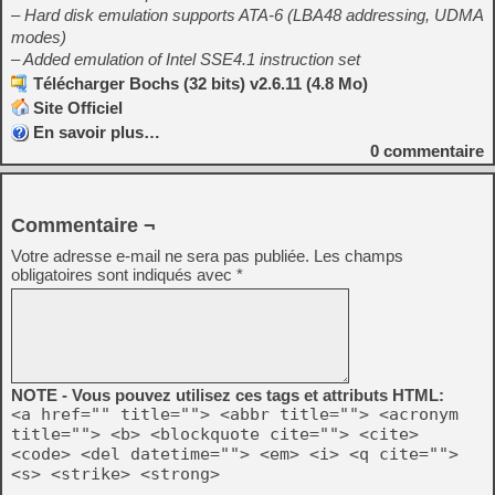
– Hard disk emulation supports ATA-6 (LBA48 addressing, UDMA
modes)
– Added emulation of Intel SSE4.1 instruction set
Télécharger Bochs (32 bits) v2.6.11 (4.8 Mo)
Site Officiel
En savoir plus…
0
commentaire
Commentaire ¬
Votre adresse e-mail ne sera pas publiée.
Les champs
obligatoires sont indiqués avec
*
NOTE - Vous pouvez utilisez ces tags et attributs HTML:
<a href="" title=""> <abbr title=""> <acronym
title=""> <b> <blockquote cite=""> <cite>
<code> <del datetime=""> <em> <i> <q cite="">
<s> <strike> <strong>