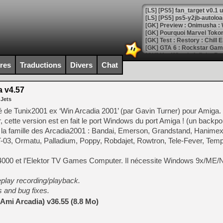
[LS] [PS5] ps5-y2jb-autolo
[GK] Pourquoi Marvel Tokon 
[GK] Test : Restory : Chill
[GK] GTA 6 : Rockstar Games
[GK] Hot Wheels Infinite Rus
[GK] Mémoire cash - Secret 
ires
Traductions
Divers
Chat
[GK] Résultats Nintendo : 
[GK] Déjà des dégraissage
 v4.57
 Jets
[Mo5] Brickboy cherche à r
[GK] Minecraft et ses « Gra
é de Tunix2001 ex ‘Win Arcadia 2001’ (par Gavin Turner) pour Amiga. 
cette version est en fait le port Windows du port Amiga ! (un backpor
[GK] Beast of Reincarnation
 la famille des Arcadia2001 : Bandai, Emerson, Grandstand, Hanimex,
[GK] Ubisoft : fin de parti
[GK] Mémoire cash - Metroid
-03, Ormatu, Palladium, Poppy, Robdajet, Rowtron, Tele-Fever, Tem
[GK] Dan Houser (GTA) défe
[GK] Comment EA Sports FC
VC 4000 et l’Elektor TV Games Computer. Il nécessite Windows 9x/ME
[GK] Crimson Moon : un Dark
[GK] Isle of Reveries : le j
[GK] Moonlighter 2 : The En
eplay recording/playback.
[GK] Capcom relance Monste
 and bug fixes.
Ami Arcadia) v36.55 (8.8 Mo)
[Mo5] Deux inédits du Virtu