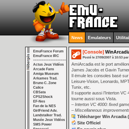
News
Emulateurs
Utilita
EmuFrance Forum
[Console]
WinArcadia
EmuFrance IRC
Posté le
27/09/2007
à
10:53
par
===================
AmiArcadia est le port amélior
Actus Jeux Vidéos
Arcade Fans
James Jacobs et Gavin Turner, 
Amiga Museum
Il émule les consoles basé sur
Arkames Trad.
Leisure-Vision, Leonardo, MPT
Bruno C. Zone
Tunix, etc.
Calice
CBSata
Il supporte aussi l’Interton 
CPS2Shock
tourne aussi sous Vista.
EF-Nes
– Interton VC 4000: fixed gam
Fan de la NES
– Miscellaneous improvements
GirlFriend Adv.
Landstalker Trad.
Télécharger Win Arcadia (
Musée Jeux Vidéos
Site Officiel
SMS Power