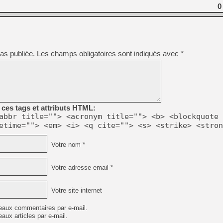
[GK] Le beat'em up The Walk
0
[GK] Endless Legend 2 : enf
[LS] [PS5] Le WebKit Userl
as publiée.
Les champs obligatoires sont indiqués avec
*
[GK] Oubliez Crazy Taxi, S
[LS] [Switch] NSZ 5.0.0 es
ces tags et attributs HTML:
abbr title=""> <acronym title=""> <b> <blockquote 
[GK] No More Room in Hell 2
[GK] Un chatbot Atelier Ryz
etime=""> <em> <i> <q cite=""> <s> <strike> <stron
[GK] Agenda - GeForce NOW
Votre nom *
[GK] Devolver Digital en a 
Votre adresse email *
Votre site internet
eaux commentaires par e-mail.
aux articles par e-mail.