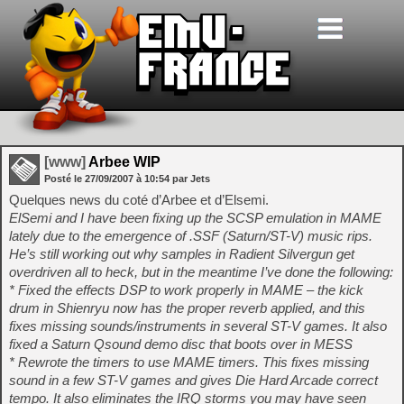
[www]
Arbee WIP
Posté le
27/09/2007
à
10:54
par Jets
Quelques news du coté d’Arbee et d’Elsemi.
ElSemi and I have been fixing up the SCSP emulation in MAME
lately due to the emergence of .SSF (Saturn/ST-V) music rips.
He’s still working out why samples in Radient Silvergun get
overdriven all to heck, but in the meantime I’ve done the following:
* Fixed the effects DSP to work properly in MAME – the kick
drum in Shienryu now has the proper reverb applied, and this
fixes missing sounds/instruments in several ST-V games. It also
fixed a Saturn Qsound demo disc that boots over in MESS
* Rewrote the timers to use MAME timers. This fixes missing
sound in a few ST-V games and gives Die Hard Arcade correct
tempo. It also eliminates the IRQ storms you may have seen