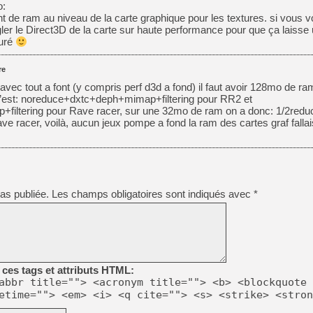
o:
 de ram au niveau de la carte graphique pour les textures. si vous v
[Mo5] Deux inédits du Virtu
égler le Direct3D de la carte sur haute performance pour que ça laiss
[GK] Le beat'em up The Walk
suré
[GK] Endless Legend 2 : enf
re
avec tout a font (y compris perf d3d a fond) il faut avoir 128mo de ra
c’est: noreduce+dxtc+deph+mimap+filtering pour RR2 et
[LS] [PS5] Le WebKit Userl
filtering pour Rave racer, sur une 32mo de ram on a donc: 1/2red
 racer, voilà, aucun jeux pompe a fond la ram des cartes graf fallai
[GK] Oubliez Crazy Taxi, S
[LS] [Switch] NSZ 5.0.0 es
as publiée.
Les champs obligatoires sont indiqués avec
*
[GK] No More Room in Hell 2
[GK] Un chatbot Atelier Ryz
ces tags et attributs HTML:
abbr title=""> <acronym title=""> <b> <blockquote 
etime=""> <em> <i> <q cite=""> <s> <strike> <stron