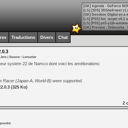
[GK] Agenda - GeForce NOW
[GK] Devolver Digital en a 
[LS] [PS5] ps5-y2jb-autolo
[GK] Pourquoi Marvel Tokon 
[GK] Test : Restory : Chill
ires
Traductions
Divers
Chat
[GK] GTA 6 : Rockstar Games
[GK] Hot Wheels Infinite Rus
[GK] Mémoire cash - Secret 
.0.3
[GK] Résultats Nintendo : 
 Jets
| Source :
Leroutier
[GK] Déjà des dégraissage
teur system 22 de Namco dont voici les améliorations:
[Mo5] Brickboy cherche à r
[GK] Minecraft et ses « Gra
e Racer (Japan-A, World-B) were supported.
[GK] Beast of Reincarnation
2.0.3 (325 Ko)
[GK] Ubisoft : fin de parti
[GK] Mémoire cash - Metroid
[GK] Dan Houser (GTA) défe
[GK] Comment EA Sports FC
2
c
[GK] Crimson Moon : un Dark
[GK] Isle of Reveries : le j
[GK] Moonlighter 2 : The En
[GK] Capcom relance Monste
pondre