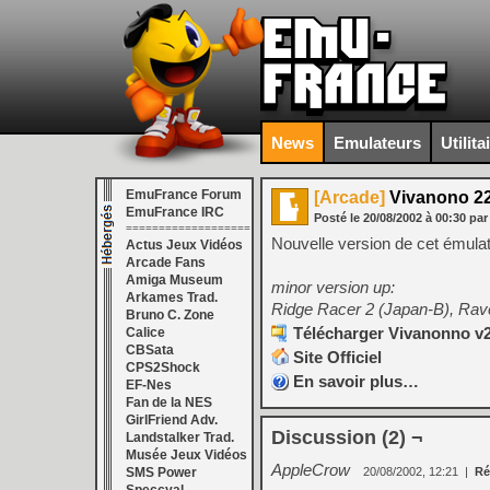
News
Emulateurs
Utilita
EmuFrance Forum
[Arcade]
Vivanono 22
EmuFrance IRC
Posté le
20/08/2002
à
00:30
par
===================
Nouvelle version de cet émula
Actus Jeux Vidéos
Arcade Fans
Amiga Museum
minor version up:
Arkames Trad.
Ridge Racer 2 (Japan-B), Rav
Bruno C. Zone
Télécharger Vivanonno v2
Calice
CBSata
Site Officiel
CPS2Shock
En savoir plus…
EF-Nes
Fan de la NES
GirlFriend Adv.
Discussion (2) ¬
Landstalker Trad.
Musée Jeux Vidéos
AppleCrow
SMS Power
20/08/2002, 12:21
|
Ré