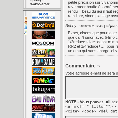
Speccyal
petite précision sur vivanonn
Wakoo-enter
rave racer bouffe énormément
rendu + beau du jeu il faut r
ram libre, sinon plantage as
Bobby
20/08/2002, 12:46
|
Répond
Exact, disons que pour jouer 
que ca :/) sinon avec 64mo 
1/2reduce+dxtc+deph+mimap+
RR2 et 1/4reduce+…. pour rave
un emu qui sans charge lol :/
Commentaire ¬
Votre adresse e-mail ne sera p
NOTE - Vous pouvez utilisez 
<a href="" title=""> <
<cite> <code> <del dat