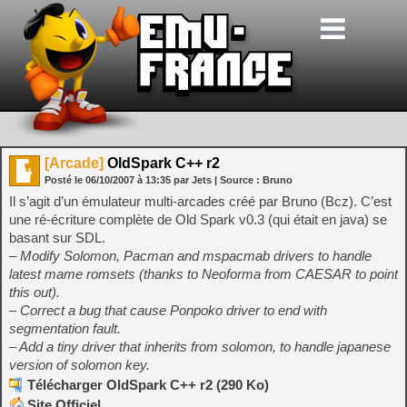
[Arcade]
OldSpark C++ r2
Posté le
06/10/2007
à
13:35
par Jets
| Source :
Bruno
Il s’agit d’un émulateur multi-arcades créé par Bruno (Bcz). C’est
une ré-écriture complète de Old Spark v0.3 (qui était en java) se
basant sur SDL.
– Modify Solomon, Pacman and mspacmab drivers to handle
latest mame romsets (thanks to Neoforma from CAESAR to point
this out).
– Correct a bug that cause Ponpoko driver to end with
segmentation fault.
– Add a tiny driver that inherits from solomon, to handle japanese
version of solomon key.
Télécharger OldSpark C++ r2 (290 Ko)
Site Officiel