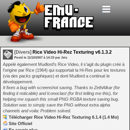
[Divers]
Rice Video Hi-Rez Texturing v6.1.3.2
Posté le
11/10/2007
à
14:33
par Jets
Appelé également Mudlord’s Rice Video, il s’agit du plugin créé à
l’origine par Rice (1964) qui supportait la Hi-Res pour les textures
(via des packs graphiques) et dont Mudlord a continué le
développement.
It fixes a bug with screenshot saving. Thanks to ZethAlkar (for
finding it noticable) and Iconoclast (for first telling me this), for
helping me squash this small PNG RGBA texture saving bug.
Solution was to simply save the PNG without extra alpha
channels and voila: Problem solved.
Télécharger Rice Video Hi-Rez Texturing 6.1.4 (1.4 Mo)
Site Officiel
En savoir plus…