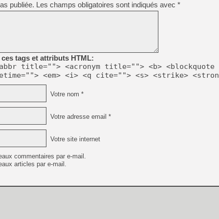
as publiée.
Les champs obligatoires sont indiqués avec
[GK] Beast of Reincarnation
*
[GK] Ubisoft : fin de parti
[GK] Mémoire cash - Metroid
[GK] Dan Houser (GTA) défe
[GK] Comment EA Sports FC
[GK] Crimson Moon : un Dark
[GK] Isle of Reveries : le j
[GK] Moonlighter 2 : The En
ces tags et attributs HTML:
[GK] Capcom relance Monste
abbr title=""> <acronym title=""> <b> <blockquote 
etime=""> <em> <i> <q cite=""> <s> <strike> <stron
Votre nom *
[Mo5] Deux inédits du Virtu
[GK] Le beat'em up The Walk
Votre adresse email *
[GK] Endless Legend 2 : enf
Votre site internet
[LS] [PS5] Premiers signes 
eaux commentaires par e-mail.
aux articles par e-mail.