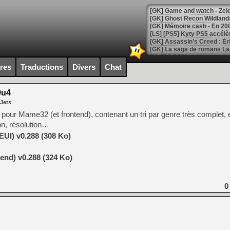
[Mo5] DOOM arrive en cart
[GK] Bethesda fête les 30 
ires
Traductions
Divers
Chat
[GK] Roblox : l'action en B
9u4
[GK] Agenda - GeForce NOW
 Jets
[GK] Devolver Digital en a 
le pour Mame32 (et frontend), contenant un tri par genre très complet, 
ion, résolution…
[LS] [PS5] ps5-y2jb-autolo
EUI) v0.288 (308 Ko)
[GK] Pourquoi Marvel Tokon 
[GK] Test : Restory : Chill
end) v0.288 (324 Ko)
[GK] GTA 6 : Rockstar Games
[GK] Hot Wheels Infinite Rus
[GK] Mémoire cash - Secret 
[GK] Résultats Nintendo : 
0
[GK] Déjà des dégraissage
[Mo5] Brickboy cherche à r
[GK] Minecraft et ses « Gra