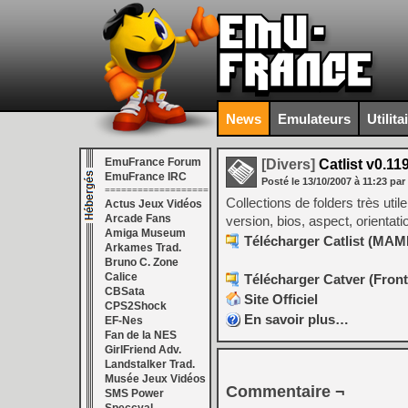
News
Emulateurs
Utilita
EmuFrance Forum
[Divers]
Catlist v0.11
EmuFrance IRC
Posté le
13/10/2007
à
11:23
par
===================
Collections de folders très uti
Actus Jeux Vidéos
Arcade Fans
version, bios, aspect, orientat
Amiga Museum
Télécharger Catlist (MAM
Arkames Trad.
Bruno C. Zone
Calice
Télécharger Catver (Front
CBSata
Site Officiel
CPS2Shock
En savoir plus…
EF-Nes
Fan de la NES
GirlFriend Adv.
Landstalker Trad.
Musée Jeux Vidéos
Commentaire ¬
SMS Power