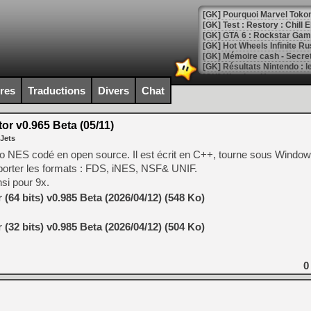
[GK] Pourquoi Marvel Tokon 
[GK] Test : Restory : Chill
[GK] GTA 6 : Rockstar Games
[GK] Hot Wheels Infinite Rus
[GK] Mémoire cash - Secret 
[GK] Résultats Nintendo : 
[GK] Déjà des dégraissage
ires
Traductions
Divers
Chat
[Mo5] Brickboy cherche à r
[GK] Minecraft et ses « Gra
or v0.965 Beta (05/11)
 Jets
[GK] Beast of Reincarnation
[GK] Ubisoft : fin de parti
ndo NES codé en open source. Il est écrit en C++, tourne sous Windows
[GK] Mémoire cash - Metroid
porter les formats : FDS, iNES, NSF& UNIF.
[GK] Dan Houser (GTA) défe
si pour 9x.
[GK] Comment EA Sports FC
[GK] Crimson Moon : un Dark
(64 bits) v0.985 Beta (2026/04/12) (548 Ko)
[GK] Isle of Reveries : le j
[GK] Moonlighter 2 : The En
[GK] Capcom relance Monste
(32 bits) v0.985 Beta (2026/04/12) (504 Ko)
0
[Mo5] Deux inédits du Virtu
[GK] Le beat'em up The Walk
[GK] Endless Legend 2 : enf