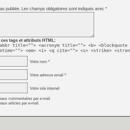
as publiée.
Les champs obligatoires sont indiqués avec
*
[LS] [PS5] Le WebKit Userl
[GK] Oubliez Crazy Taxi, S
ces tags et attributs HTML:
[LS] [Switch] NSZ 5.0.0 es
abbr title=""> <acronym title=""> <b> <blockquote 
etime=""> <em> <i> <q cite=""> <s> <strike> <stron
[GK] No More Room in Hell 2
[GK] Un chatbot Atelier Ryz
Votre nom *
[GK] Mémoire cash - Splatte
[GK] Nvidia : le prix des 
Votre adresse email *
[GK] Suikoden Star Leap : 
[Mo5] La mini borne d’arc
Votre site internet
eaux commentaires par e-mail.
aux articles par e-mail.