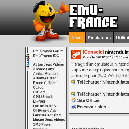
News
Emulateurs
Utilita
EmuFrance Forum
[Console]
nintendulat
EmuFrance IRC
Posté le
06/11/2007
à
12:40
par
===================
Il s’agit d’un émulateur Ninte
Actus Jeux Vidéos
Arcade Fans
supporte des plugins pour sup
Amiga Museum
Unicode pour 2k/Xp/Vista et An
Arkames Trad.
Télécharger Nintendulator 
Bruno C. Zone
Calice
CBSata
Télécharger Nintendulator 
CPS2Shock
Site Officiel
EF-Nes
Fan de la NES
En savoir plus…
GirlFriend Adv.
Landstalker Trad.
Musée Jeux Vidéos
SMS Power