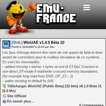
[Ordi.]
WinUAE v1.4.5 Béta 10
Posté le
11/11/2007
à
12:23
par Jets
Les fans d’Amiga doivent être ravis de voir autant de béta et donc
autant de corrections pour le meilleur émulateur de ce système.
En voici les nouveautés:
– added missing « barrier » bytes at end of Z3 fast. Crashed in
non-direct JIT-mode if read/write crossed memory boundaries.
(for example long read from END_OF_Z3 – 2)
– paths reseting to default fix (b9)
Télécharger WinUAE (Public Beta) [32 bits] v6.1.0 Beta 11
(5.0 Mo)
Site Officiel
En savoir plus…
0
commentaire