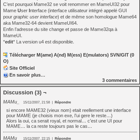
C’est pourquoi Mame32 se voit renommer en MameUI32 pour
Mame
U
ser
I
nterface (interface utilisateur intégré appelé GUI
pour
graphic user interface
) et de même son homologue Mame64
aka Mame32-64 devient MameUI64.
Enfin l’adresse du site change et passe de Mame32qa à
MameUI.
*
edit
* La version u4 est disponible.
Télécharger M(ame) A(nd) M(ess) E(mulators) SVN/GIT (0
O)
Site Officiel
En savoir plus…
3
commentaires
Discussion (3) ¬
MAMu_
15/11/2007, 21:58
|
Répondre
si encore MAME32 (vieux nom) etait reellement une interface
pour MAME (je choisis mon exe, l’ui gere le reste…)
Alors la oui, ca serait royal, et normal… c’est une UI pour
MAME… la ca reste toujours pas le cas…
MAMu_
15/11/2007, 22:15
|
Répondre