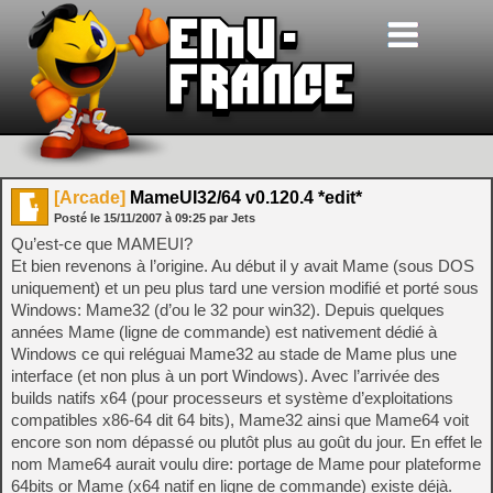
[Arcade]
MameUI32/64 v0.120.4 *edit*
Posté le
15/11/2007
à
09:25
par Jets
Qu’est-ce que MAMEUI?
Et bien revenons à l’origine. Au début il y avait Mame (sous DOS
uniquement) et un peu plus tard une version modifié et porté sous
Windows: Mame32 (d’ou le 32 pour win32). Depuis quelques
années Mame (ligne de commande) est nativement dédié à
Windows ce qui reléguai Mame32 au stade de Mame plus une
interface (et non plus à un port Windows). Avec l’arrivée des
builds natifs x64 (pour processeurs et système d’exploitations
compatibles x86-64 dit 64 bits), Mame32 ainsi que Mame64 voit
encore son nom dépassé ou plutôt plus au goût du jour. En effet le
nom Mame64 aurait voulu dire: portage de Mame pour plateforme
64bits or Mame (x64 natif en ligne de commande) existe déjà.