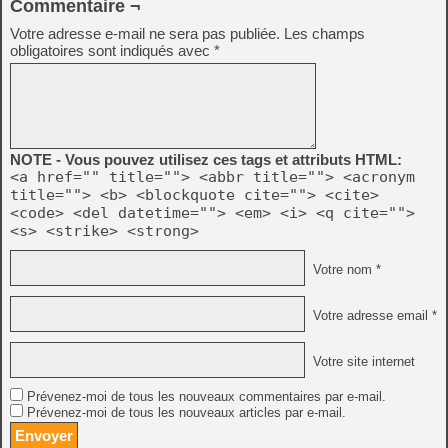
Commentaire ¬
Votre adresse e-mail ne sera pas publiée.
Les champs
obligatoires sont indiqués avec
*
NOTE - Vous pouvez utilisez ces tags et attributs HTML:
<a href="" title=""> <abbr title=""> <acronym
title=""> <b> <blockquote cite=""> <cite>
<code> <del datetime=""> <em> <i> <q cite="">
<s> <strike> <strong>
Votre nom *
Votre adresse email *
Votre site internet
Prévenez-moi de tous les nouveaux commentaires par e-mail.
Prévenez-moi de tous les nouveaux articles par e-mail.