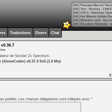
[GK] Pourquoi Marvel Tokon 
[GK] Test : Restory : Chill
[GK] GTA 6 : Rockstar Games
[GK] Hot Wheels Infinite Rus
[GK] Mémoire cash - Secret 
[GK] Résultats Nintendo : 
[GK] Déjà des dégraissage
ires
Traductions
Divers
Chat
[Mo5] Brickboy cherche à r
[GK] Minecraft et ses « Gra
v0.36.7
 Jets
[GK] Beast of Reincarnation
[GK] Ubisoft : fin de parti
ateur de Sinclair Zx Spectrum.
[GK] Mémoire cash - Metroid
(AloneCoder) v0.37.3 fix5 (1.0 Mo)
[GK] Dan Houser (GTA) défe
[GK] Comment EA Sports FC
[GK] Crimson Moon : un Dark
[GK] Isle of Reveries : le j
0
[GK] Moonlighter 2 : The En
[GK] Capcom relance Monste
as publiée.
Les champs obligatoires sont indiqués avec
*
[Mo5] Deux inédits du Virtu
[GK] Le beat'em up The Walk
[GK] Endless Legend 2 : enf