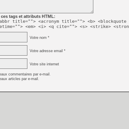
[LS] [PS5] Le WebKit Userl
ces tags et attributs HTML:
abbr title=""> <acronym title=""> <b> <blockquote 
etime=""> <em> <i> <q cite=""> <s> <strike> <stron
[GK] Oubliez Crazy Taxi, S
Votre nom *
[LS] [Switch] NSZ 5.0.0 es
Votre adresse email *
[GK] No More Room in Hell 2
[GK] Un chatbot Atelier Ryz
Votre site internet
[GK] Mémoire cash - Splatte
[GK] Nvidia : le prix des 
eaux commentaires par e-mail.
[GK] Suikoden Star Leap : 
aux articles par e-mail.
[Mo5] La mini borne d’arc