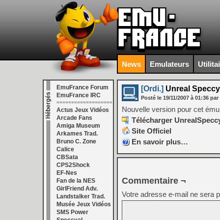
News
Emulateurs
Utilita
EmuFrance Forum
[Ordi.]
Unreal Speccy 
EmuFrance IRC
Posté le
19/11/2007
à
01:36
par
===================
Nouvelle version pour cet émul
Actus Jeux Vidéos
Arcade Fans
Télécharger UnrealSpeccy 
Amiga Museum
Site Officiel
Arkames Trad.
En savoir plus…
Bruno C. Zone
Calice
CBSata
CPS2Shock
EF-Nes
Commentaire ¬
Fan de la NES
GirlFriend Adv.
Votre adresse e-mail ne sera p
Landstalker Trad.
Musée Jeux Vidéos
SMS Power