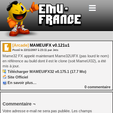
[Arcade]
MAMEUIFX v0.121u1
Posté le
22/11/2007
à
23:11
par Jets
Mame32 FX appelé maintenant Mame32UIFX (pas lourd le nom)
en référence au build dont il est le clone (soit MameUI32), a été
mis à jour.
Télécharger MAMEUIFX32 v0.175.1 (17.7 Mo)
Site Officiel
En savoir plus…
0
commentaire
Commentaire ¬
Votre adresse e-mail ne sera pas publiée.
Les champs