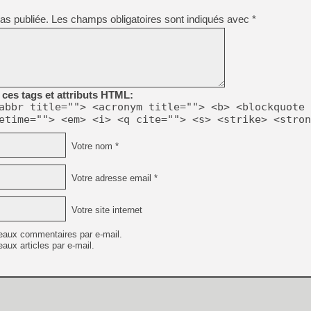
as publiée.
Les champs obligatoires sont indiqués avec
*
[LS] [PS5] Le WebKit Userl
[GK] Oubliez Crazy Taxi, S
ces tags et attributs HTML:
[LS] [Switch] NSZ 5.0.0 es
abbr title=""> <acronym title=""> <b> <blockquote 
etime=""> <em> <i> <q cite=""> <s> <strike> <stron
[GK] No More Room in Hell 2
[GK] Un chatbot Atelier Ryz
Votre nom *
[GK] Mémoire cash - Splatte
[GK] Nvidia : le prix des 
Votre adresse email *
[GK] Suikoden Star Leap : 
[Mo5] La mini borne d’arc
Votre site internet
eaux commentaires par e-mail.
aux articles par e-mail.