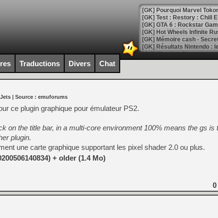
[GK] Pourquoi Marvel Tokon 
[GK] Test : Restory : Chill
[GK] GTA 6 : Rockstar Games
[GK] Hot Wheels Infinite Rus
[GK] Mémoire cash - Secret 
[GK] Résultats Nintendo : 
[GK] Déjà des dégraissage
ires
Traductions
Divers
Chat
[Mo5] Brickboy cherche à r
[GK] Minecraft et ses « Gra
 Jets
| Source :
emuforums
[GK] Beast of Reincarnation
[GK] Ubisoft : fin de parti
our ce plugin graphique pour émulateur PS2.
[GK] Mémoire cash - Metroid
[GK] Dan Houser (GTA) défe
k on the title bar, in a multi-core environment 100% means the gs is 
[GK] Comment EA Sports FC
[GK] Crimson Moon : un Dark
er plugin.
[GK] Isle of Reveries : le j
rement une carte graphique supportant les pixel shader 2.0 ou plus.
[GK] Moonlighter 2 : The En
[GK] Capcom relance Monste
0200506140834) + older (1.4 Mo)
0
[Mo5] Deux inédits du Virtu
[GK] Le beat'em up The Walk
[GK] Endless Legend 2 : enf