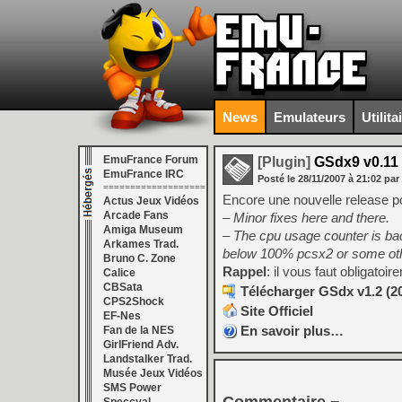
News
Emulateurs
Utilita
EmuFrance Forum
[Plugin]
GSdx9 v0.11
EmuFrance IRC
Posté le
28/11/2007
à
21:02
par
===================
Encore une nouvelle release p
Actus Jeux Vidéos
Arcade Fans
– Minor fixes here and there.
Amiga Museum
– The cpu usage counter is bac
Arkames Trad.
below 100% pcsx2 or some oth
Bruno C. Zone
Rappel
: il vous faut obligatoi
Calice
CBSata
Télécharger GSdx v1.2 (2
CPS2Shock
Site Officiel
EF-Nes
En savoir plus…
Fan de la NES
GirlFriend Adv.
Landstalker Trad.
Musée Jeux Vidéos
SMS Power