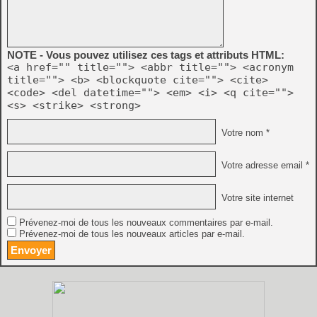
NOTE - Vous pouvez utilisez ces tags et attributs HTML:
<a href="" title=""> <abbr title=""> <acronym
title=""> <b> <blockquote cite=""> <cite>
<code> <del datetime=""> <em> <i> <q cite="">
<s> <strike> <strong>
Votre nom *
Votre adresse email *
Votre site internet
Prévenez-moi de tous les nouveaux commentaires par e-mail.
Prévenez-moi de tous les nouveaux articles par e-mail.