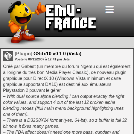
[Plugin]
GSdx10 v0.1.0 (Vista)
Posté le
06/12/2007
à
12:41
par Jets
Créé par Gabest (un membre du forum Ngemu qui est également
à l’origine du très bon Media Player Classic), ce nouveau plugin
graphique pour DirectX 10 (Windows Vista minimum et carte
graphique supportant DX10) est destiné aux émulateurs
Playstation 2 pouvant le gérer.
– With dual source alpha blending I can output exactly the right
color values, and support 4 out of the last 12 broken alpha
blending modes (ffxii main menu background highlighting uses
one of them).
– There is a D32S8X24 format (yes, 64-bit), so z buffer is full 32
bit now, it fixes many games.
– The FBA effect doesn´t need one more pass, gundam and