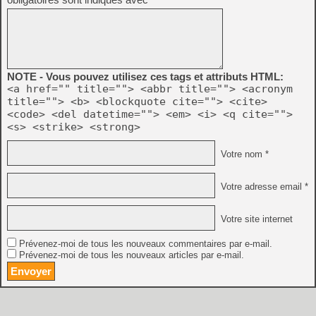
NOTE - Vous pouvez utilisez ces tags et attributs HTML:
<a href="" title=""> <abbr title=""> <acronym
title=""> <b> <blockquote cite=""> <cite>
<code> <del datetime=""> <em> <i> <q cite="">
<s> <strike> <strong>
Votre nom *
Votre adresse email *
Votre site internet
Prévenez-moi de tous les nouveaux commentaires par e-mail.
Prévenez-moi de tous les nouveaux articles par e-mail.