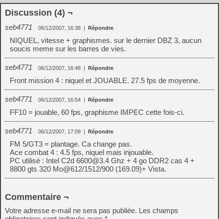
Discussion (4) ¬
seb4771
06/12/2007, 16:38
|
Répondre
NIQUEL, vitesse + graphismes. sur le dernier DBZ 3, aucun
soucis meme sur les barres de vies.
seb4771
06/12/2007, 16:48
|
Répondre
Front mission 4 : niquel et JOUABLE. 27.5 fps de moyenne.
seb4771
06/12/2007, 16:54
|
Répondre
FF10 = jouable, 60 fps, graphisme IMPEC cette fois-ci.
seb4771
06/12/2007, 17:09
|
Répondre
FM 5/GT3 = plantage. Ca change pas.
Ace combat 4 : 4.5 fps, niquel mais injouable.
PC utilisé : Intel C2d 6600@3.4 Ghz + 4 go DDR2 cas 4 +
8800 gts 320 Mo@612/1512/900 (169.09)+ Vista.
Commentaire ¬
Votre adresse e-mail ne sera pas publiée.
Les champs
obligatoires sont indiqués avec
*