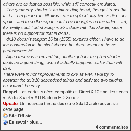
others are as fast as possible, while still correctly emulated.
– The geometry shader is an interesting beast, though it´s not that
fast as I expected, it still allows me to upload only two vertices for
sprites and to do the expansion to two triangles on the video card,
it´s really cool. Flat shading is also done with this shader, since
there is no support for that in dx10…
– dx10 doesn´t support 16 bit (1555) textures either, I have to do
the conversion in the pixel shader, but there seems to be no
performance hit.
– Alpha test was removed too, another job for the pixel shader,
could be a good thing, since it actually happens earlier than with
dx9.
There were minor improvements to dx9 as well, I will try to
abstract the dx9/10 dependend things and unify the two plugins,
but it won´t be easy.
Rappel
: Les cartes vidéos compatibles DirectX 10 sont les séries
« nVidia 8 » et « ATI Radeon HD 2xxx »
Update
: Un nouveau thread dédié à GSdx10 a été ouvert sur
cette
page
.
Site Officiel
En savoir plus…
4
commentaires