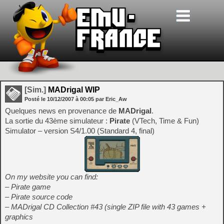
[Sim.]
MADrigal WIP
Posté le
10/12/2007
à
00:05
par Eric_Aw
Quelques news en provenance de
MADrigal
.
La sortie du 43ème simulateur :
Pirate
(VTech, Time & Fun)
Simulator – version S4/1.00 (Standard 4, final)
On my website you can find:
– Pirate game
– Pirate source code
– MADrigal CD Collection #43 (single ZIP file with 43 games +
graphics