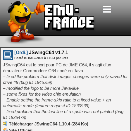
[Ordi.]
JSwingC64 v1.7.1
Posté le
16/12/2007
à
17:23
par Jets
JSwingC64 est le port pour PC de JME C64, il s’agit d’un
émulateur Commodore C64 codé en Java.
– fixed the problem that disk images changes were only saved for
drive #8 (bug ID 1846259)
– modified the logo to be more Java-like
– some fixes for the video chip emulation
– Enable setting the frame-skip ratio to a fixed value + an
automatic mode (feature request ID 1830939)
– fixed problem that the last line of a sprite was not painted (bug
ID 1836478)
Télécharger JSwingC64 1.10.4 (284 Ko)
Site Officiel