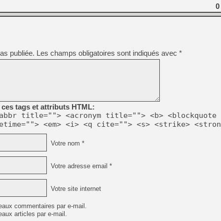
[LS] [PS5] Le WebKit Userl
0
[GK] Oubliez Crazy Taxi, S
[LS] [Switch] NSZ 5.0.0 es
as publiée.
Les champs obligatoires sont indiqués avec
*
[GK] No More Room in Hell 2
[GK] Un chatbot Atelier Ryz
[GK] Mémoire cash - Splatte
[GK] Nvidia : le prix des 
ces tags et attributs HTML:
[GK] Suikoden Star Leap : 
abbr title=""> <acronym title=""> <b> <blockquote 
[Mo5] La mini borne d’arc
etime=""> <em> <i> <q cite=""> <s> <strike> <stron
[GK] Atari renoue avec les 
[GK] Le studio de FIFA Worl
Votre nom *
[GK] La PlayStation 1 en L
[GK] GTA 6 : Rockstar Games
Votre adresse email *
Votre site internet
eaux commentaires par e-mail.
aux articles par e-mail.