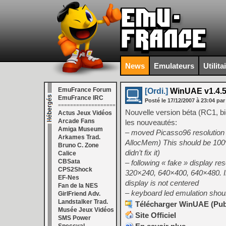
News
Emulateurs
Utilita
EmuFrance Forum
[Ordi.]
WinUAE v1.4.5
EmuFrance IRC
Posté le
17/12/2007
à
23:04
par
===================
Nouvelle version béta (RC1, bi
Actus Jeux Vidéos
Arcade Fans
les nouveautés:
Amiga Museum
– moved Picasso96 resolution 
Arkames Trad.
AllocMem) This should be 100% fi
Bruno C. Zone
didn’t fix it)
Calice
CBSata
– following « fake » display re
CPS2Shock
320×240, 640×400, 640×480. In 
EF-Nes
display is not centered
Fan de la NES
– keyboard led emulation shoul
GirlFriend Adv.
Landstalker Trad.
Télécharger WinUAE (Publi
Musée Jeux Vidéos
Site Officiel
SMS Power