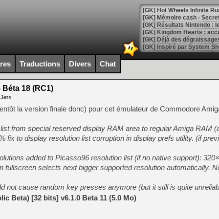
[GK] Hot Wheels Infinite Rus
[GK] Mémoire cash - Secret 
[GK] Résultats Nintendo : 
[GK] Déjà des dégraissage
[Mo5] Brickboy cherche à r
[GK] Minecraft et ses « Gra
ires
Traductions
Divers
Chat
[GK] Beast of Reincarnation
[GK] Ubisoft : fin de parti
 Béta 18 (RC1)
[GK] Mémoire cash - Metroid
 Jets
[GK] Dan Houser (GTA) défe
[GK] Comment EA Sports FC
entôt la version finale donc) pour cet émulateur de Commodore Amiga
[GK] Crimson Moon : un Dark
[GK] Isle of Reveries : le j
list from special reserved display RAM area to regular Amiga RAM (a
[GK] Moonlighter 2 : The En
[GK] Capcom relance Monste
x to display resolution list corruption in display prefs utility. (if prev
solutions added to Picasso96 resolution list (if no native support): 320
fullscreen selects next bigger supported resolution automatically. No
[Mo5] Deux inédits du Virtu
[GK] Le beat'em up The Walk
d not cause random key presses anymore (but it still is quite unreliab
[GK] Endless Legend 2 : enf
c Beta) [32 bits] v6.1.0 Beta 11 (5.0 Mo)